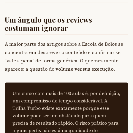
Um ângulo que os reviews
costumam ignorar
A maior parte dos artigos sobre a Escola de Bolos se
concentra em descrever o conteúdo e confirmar se
“vale a pena” de forma genérica. O que raramente
aparece: a questão do
volume versus execução
.
Um curso com mais de 100 aulas é, por definição,
um compromisso de tempo considerável. A
Trilha Turbo existe exatamente porque esse
volume pode ser um obstáculo para quem
precisa de resultado rápido. O risco prático para
alguns perfis não está na qualidade do